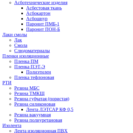
Асботехнические изделия
Асбестовая ткань
Асбокартон
Асбошнур
Паронит ПМБ-1
Паронит ПОН-Б
Лаки смолы
Лак
Смола
Слюдоматериалы
Пленки изоляционные
Пленка ПМ
Пленка ПЭТ-Э
Полиэтилен
Пленка тефлоновая
РТИ
Резина МБС
Резина ТМКЩ
Резина губчатая (пористая)
Резина силиконовая
Лента ЛЭТСАР КФ 0,5
Резина вакуумная
Резина полиуретановая
Изолента
Лента изоляционная ПВХ