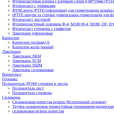
Фторопластовая пленка с клеевым слоем 0,08*19мм (PTFE
Фторопласт с добавками
ФУМ-лента (PTFE/тефлоновая) для герметизации резьбы-
ePTFE шнури та стрічки універсальна герметизація для ф
Фторопласт листовой
Фтопропластовый порошок Ф-4, М180 Ф-4, М180, DF, DY 
Фторопласт стержень с графитом
Лакоткани тефлоновые
Капролон
Капролон /поліамід 6
Капролон колір чорний
Лакоткани
Лакоткани ЛКМ
Лакоткани ЛСМ
Лакоткани ЛШМ
Лакоткань силиконовая
Винипласт
Гетинакс
Полиацеталь (POM) стержни и листы
Полиацеталь лист
Полиацеталь стержень
Силиконы
Силиконовая пористая резина (Вспененный силикон)
Трубка силиконовая термостойкая (пищевая/медицинская
силиконовая резина пористая