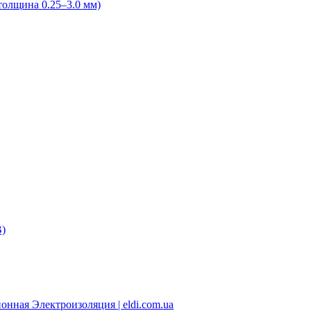
олщина 0.25–3.0 мм)
В)
нная Электроизоляция | eldi.com.ua