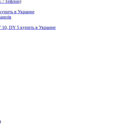
 / Тефлон)
купить в Украине
ланців
10, DY 5 купить в Украине
)