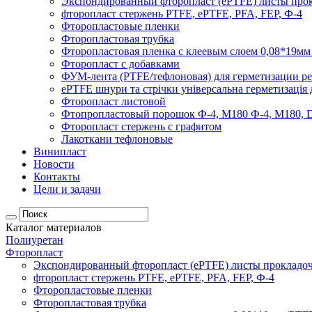
Экспондированный фторопласт (ePTFE) листы про
фторопласт стержень PTFE, ePTFE, PFA, FEP, Ф-4
Фторопластовые пленки
Фторопластовая трубка
Фторопластовая пленка с клеевым слоем 0,08*19мм
Фторопласт с добавками
ФУМ-лента (PTFE/тефлоновая) для герметизации ре
ePTFE шнури та стрічки універсальна герметизація 
Фторопласт листовой
Фтопропластовый порошок Ф-4, М180 Ф-4, М180, D
Фторопласт стержень с графитом
Лакоткани тефлоновые
Винипласт
Новости
Контакты
Цели и задачи
Каталог материалов
Полиуретан
Фторопласт
Экспондированный фторопласт (ePTFE) листы прокладо
фторопласт стержень PTFE, ePTFE, PFA, FEP, Ф-4
Фторопластовые пленки
Фторопластовая трубка