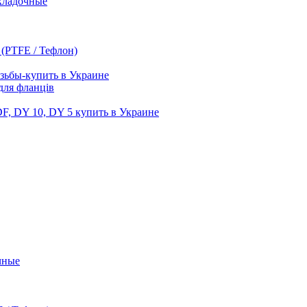
кладочные
 (PTFE / Тефлон)
зьбы-купить в Украине
для фланців
F, DY 10, DY 5 купить в Украине
чные