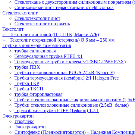
Стеклоткань с двухсторонним силиконовым покрытием (т
Силиконовый лист термостойкий от eldi.com.ua
Стеклотекстолит
Стеклотекстолит лист
Стеклотекстолит стержень
Текстолит
» Текстолит листовой (ПТ, ПТК, Марки А/Б)
» Текстолит стержневой (стержень) Ø 6 мм – 250 мм
Трубки з полімерів та композитів
трубка силиконовая
Термоусадочная трубка PTFE 4:1
Термоусадочные трубки с клеем 3:1 (SBD-DWHF-3X)
трубка ПВХ
Трубка стекловолоконная PUGS 2,5кВ (Класс F)
Трубка термоусадочная (кембрик) 2:1 Halogen Free
Трубка ТКР
Трубка ТКСП
трубка фторопластовая
Трубки стекловолоконные с акриловым покрытием (2,5к
Трубки стекловолоконные силиконовые (2,5кВ, белые)
Термозбіжна трубка PTFE (Тефлон) 1.7:1
Электрокартон
Изофлекс
Электрокартон
Синтофлекс (Пленкосинтокартон) – Надежная Композицио