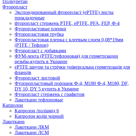
Полиуретан
Фторопласт
Экспондированный фторопласт (ePTFE) листы
прокладочные
фторопласт стержень PTFE, ePTFE, PFA, FEP, Ф-4
Фторопластовые пленки
Фторопластовая трубка
Фторопластовая пленка с клеевым слоем 0,08*19мм
(PTFE / Тефлон)
Фторопласт с добавками
ФУМ-лента (PTFE/тефлоновая) для герметизации
резьбы-купить в Украине
ePTFE шнури та стрічки універсальна герметизація для
фланців
Фторопласт листовой
Фтопропластовый порошок Ф-4, М180 Ф-4, М180, DF,
DY 10, DY 5 купить в Украине
Фторопласт стержень с графитом
Лакоткани тефлоновые
Капролон
Капролон /поліамід 6
Капролон колір чорний
Лакоткани
Лакоткани ЛКМ
Лакоткани ЛСМ