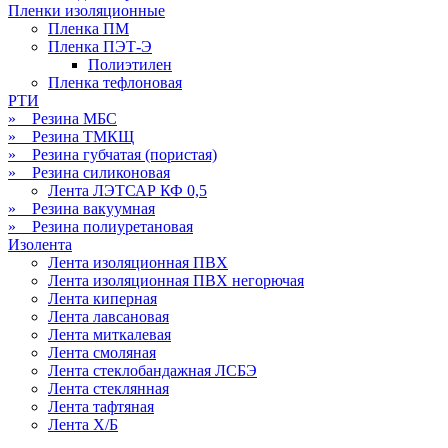
Пленки изоляционные
Пленка ПМ
Пленка ПЭТ-Э
Полиэтилен
Пленка тефлоновая
РТИ
» Резина МБС
» Резина ТМКЩ
» Резина губчатая (пористая)
» Резина силиконовая
Лента ЛЭТСАР КФ 0,5
» Резина вакуумная
» Резина полиуретановая
Изолента
Лента изоляционная ПВХ
Лента изоляционная ПВХ негорючая
Лента киперная
Лента лавсановая
Лента миткалевая
Лента смоляная
Лента стеклобандажная ЛСБЭ
Лента стеклянная
Лента тафтяная
Лента Х/Б