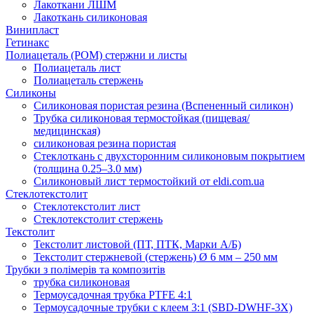
Лакоткани ЛШМ
Лакоткань силиконовая
Винипласт
Гетинакс
Полиацеталь (POM) стержни и листы
Полиацеталь лист
Полиацеталь стержень
Силиконы
Силиконовая пористая резина (Вспененный силикон)
Трубка силиконовая термостойкая (пищевая/
медицинская)
силиконовая резина пористая
Стеклоткань с двухсторонним силиконовым покрытием
(толщина 0.25–3.0 мм)
Силиконовый лист термостойкий от eldi.com.ua
Стеклотекстолит
Стеклотекстолит лист
Стеклотекстолит стержень
Текстолит
Текстолит листовой (ПТ, ПТК, Марки А/Б)
Текстолит стержневой (стержень) Ø 6 мм – 250 мм
Трубки з полімерів та композитів
трубка силиконовая
Термоусадочная трубка PTFE 4:1
Термоусадочные трубки с клеем 3:1 (SBD-DWHF-3X)