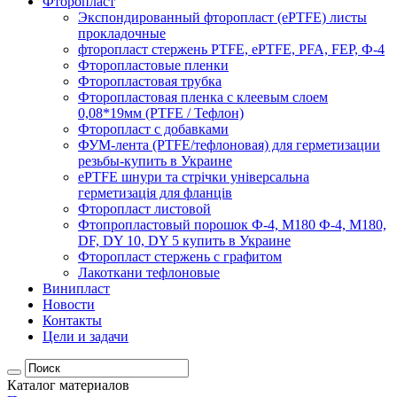
Фторопласт
Экспондированный фторопласт (ePTFE) листы
прокладочные
фторопласт стержень PTFE, ePTFE, PFA, FEP, Ф-4
Фторопластовые пленки
Фторопластовая трубка
Фторопластовая пленка с клеевым слоем
0,08*19мм (PTFE / Тефлон)
Фторопласт с добавками
ФУМ-лента (PTFE/тефлоновая) для герметизации
резьбы-купить в Украине
ePTFE шнури та стрічки універсальна
герметизація для фланців
Фторопласт листовой
Фтопропластовый порошок Ф-4, М180 Ф-4, М180,
DF, DY 10, DY 5 купить в Украине
Фторопласт стержень с графитом
Лакоткани тефлоновые
Винипласт
Новости
Контакты
Цели и задачи
Каталог материалов