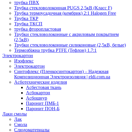
трубка ПВХ
Трубка стекловолоконная PUGS 2,5кВ (Класс F)
Трубка термоусадочная (кембрик) 2:1 Halogen Free
Трубка ТКР
Трубка ТКСП
трубка фторопластовая
Трубки стекловолоконные с акриловым покрытием
(2,5кВ)
Трубки стекловолоконные силиконовые (2,5кВ, белые)
Термозбіжна трубка PTFE (Тефлон) 1.7:1
Электрокартон
Изофлекс
Электрокартон
Синтофлекс (Пленкосинтокартон) – Надежная
Композиционная Электроизоляция | eldi.com.ua
Асботехнические изделия
Асбестовая ткань
Асбокартон
Асбошнур
Паронит ПМБ-1
Паронит ПОН-Б
Лаки смолы
Лак
Смола
Слюдоматериалы