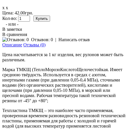
x x
Цена: 42.00грн.
Кол-во:
- или -
В заметки
В сравнения
Отзывов: 0
|
Написать отзыв
Описание
Отзывы (0)
Цена насчитывается за 1 кг изделия, вес рулонов может быть
различным.
Марка ТМКЩ (ТеплоМорозоКислотоЩелочестойкая. Имеет
среднюю твёрдость. Используется в средах с азотом,
инертными газами (при давлении 0,05-0,4 МПа), сточными
водами (без органических растворителей), кислотами и
щелочами (при давлении 0,05-10 МПа), в морской или
пресной водами. Рабочая температура такой технической
резины от -45° до +80°;
Техпластина ТМКЩ – это наиболее часто применяемая,
проверенная временем разновидность резиновой технической
пластины, применяемая для работы с холодной и горячей
водой (для высоких температур применяется листовой