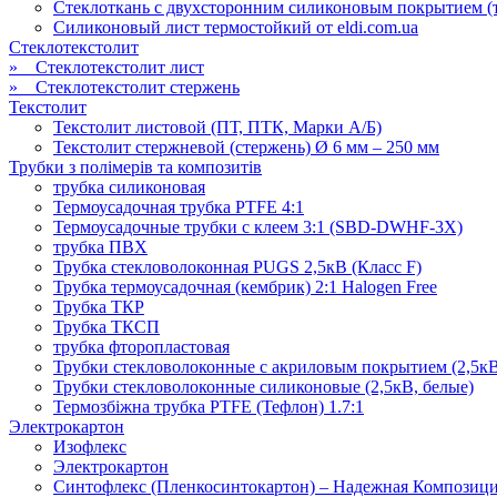
Стеклоткань с двухсторонним силиконовым покрытием (т
Силиконовый лист термостойкий от eldi.com.ua
Стеклотекстолит
» Стеклотекстолит лист
» Стеклотекстолит стержень
Текстолит
Текстолит листовой (ПТ, ПТК, Марки А/Б)
Текстолит стержневой (стержень) Ø 6 мм – 250 мм
Трубки з полімерів та композитів
трубка силиконовая
Термоусадочная трубка PTFE 4:1
Термоусадочные трубки с клеем 3:1 (SBD-DWHF-3X)
трубка ПВХ
Трубка стекловолоконная PUGS 2,5кВ (Класс F)
Трубка термоусадочная (кембрик) 2:1 Halogen Free
Трубка ТКР
Трубка ТКСП
трубка фторопластовая
Трубки стекловолоконные с акриловым покрытием (2,5к
Трубки стекловолоконные силиконовые (2,5кВ, белые)
Термозбіжна трубка PTFE (Тефлон) 1.7:1
Электрокартон
Изофлекс
Электрокартон
Синтофлекс (Пленкосинтокартон) – Надежная Композицио