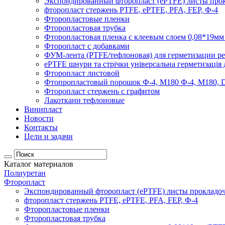
Экспондированный фторопласт (ePTFE) листы про
фторопласт стержень PTFE, ePTFE, PFA, FEP, Ф-4
Фторопластовые пленки
Фторопластовая трубка
Фторопластовая пленка с клеевым слоем 0,08*19мм
Фторопласт с добавками
ФУМ-лента (PTFE/тефлоновая) для герметизации ре
ePTFE шнури та стрічки універсальна герметизація 
Фторопласт листовой
Фтопропластовый порошок Ф-4, М180 Ф-4, М180, D
Фторопласт стержень с графитом
Лакоткани тефлоновые
Винипласт
Новости
Контакты
Цели и задачи
Каталог материалов
Полиуретан
Фторопласт
Экспондированный фторопласт (ePTFE) листы прокладо
фторопласт стержень PTFE, ePTFE, PFA, FEP, Ф-4
Фторопластовые пленки
Фторопластовая трубка