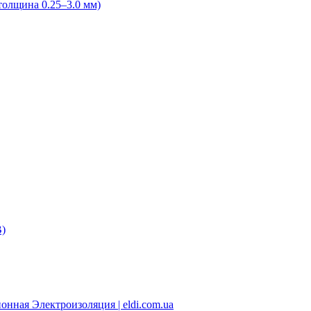
олщина 0.25–3.0 мм)
В)
нная Электроизоляция | eldi.com.ua