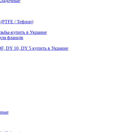
кладочные
 (PTFE / Тефлон)
зьбы-купить в Украине
для фланців
F, DY 10, DY 5 купить в Украине
чные