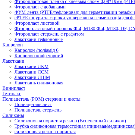
Фторопластовая пленка с клеевым слоем 0,08*19мм (PTFE
Фторопласт с добавками
ФУМ-лента (PTFE/тефлоновая) для герметизации резьбы-
ePTFE шнури та стрічки універсальна герметизація для ф
Фторопласт листовой
Фтопропластовый порошок Ф-4, М180 Ф-4, М180, DF, DY 
Фторопласт стержень с графитом
Лакоткани тефлоновые
Капролон
Капролон /поліамід 6
Капролон колір чорний
Лакоткани
Лакоткани ЛКМ
Лакоткани ЛСМ
Лакоткани ЛШМ
Лакоткань силиконовая
Винипласт
Гетинакс
Полиацеталь (POM) стержни и листы
Полиацеталь лист
Полиацеталь стержень
Силиконы
Силиконовая пористая резина (Вспененный силикон)
Трубка силиконовая термостойкая (пищевая/медицинская
силиконовая резина пористая