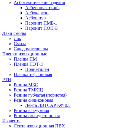
Асботехнические изделия
Асбестовая ткань
Асбокартон
Асбошнур
Паронит ПМБ-1
Паронит ПОН-Б
Лаки смолы
Лак
Смола
Слюдоматериалы
Пленки изоляционные
Пленка ПМ
Пленка ПЭТ-Э
Полиэтилен
Пленка тефлоновая
РТИ
Резина МБС
Резина ТМКЩ
Резина губчатая (пористая)
Резина силиконовая
Лента ЛЭТСАР КФ 0,5
Резина вакуумная
Резина полиуретановая
Изолента
Лента изоляционная ПВХ