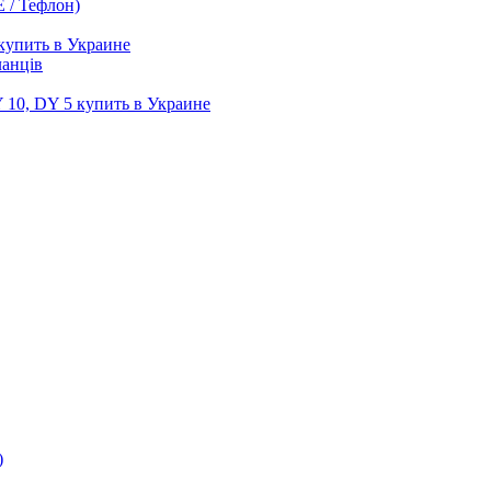
 / Тефлон)
купить в Украине
ланців
10, DY 5 купить в Украине
)