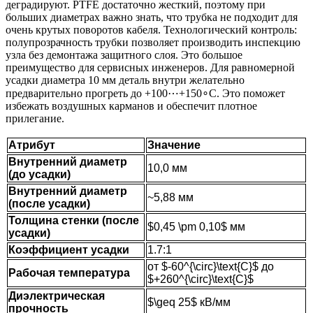
деградируют.
PTFE достаточно жесткий, поэтому при
больших диаметрах важно знать, что трубка не подходит для
очень крутых поворотов кабеля.
Технологический контроль:
полупрозрачность трубки позволяет производить инспекцию
узла без демонтажа защитного слоя.
Это большое
преимущество для сервисных инженеров.
Для равномерной
усадки диаметра 10 мм деталь внутри желательно
предварительно прогреть до +100⋯+150∘C.
Это поможет
избежать воздушных карманов и обеспечит плотное
прилегание.
Атрибут
Значение
Внутренний диаметр
10,0 мм
(до усадки)
Внутренний диаметр
~5,88 мм
(после усадки)
Толщина стенки (после
$0,45 \pm 0,10$
мм
усадки)
Коэффициент усадки
1.7:1
от
$-60^{\circ}\text{C}$
до
Рабочая температура
$+260^{\circ}\text{C}$
Диэлектрическая
$\geq 25$
кВ/мм
прочность