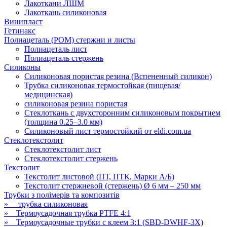
Лакоткани ЛШМ
Лакоткань силиконовая
Винипласт
Гетинакс
Полиацеталь (POM) стержни и листы
Полиацеталь лист
Полиацеталь стержень
Силиконы
Силиконовая пористая резина (Вспененный силикон)
Трубка силиконовая термостойкая (пищевая/
медицинская)
силиконовая резина пористая
Стеклоткань с двухсторонним силиконовым покрытием
(толщина 0.25–3.0 мм)
Силиконовый лист термостойкий от eldi.com.ua
Стеклотекстолит
Стеклотекстолит лист
Стеклотекстолит стержень
Текстолит
Текстолит листовой (ПТ, ПТК, Марки А/Б)
Текстолит стержневой (стержень) Ø 6 мм – 250 мм
Трубки з полімерів та композитів
» трубка силиконовая
» Термоусадочная трубка PTFE 4:1
» Термоусадочные трубки с клеем 3:1 (SBD-DWHF-3X)