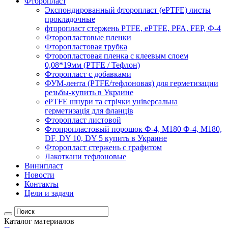
Фторопласт
Экспондированный фторопласт (ePTFE) листы
прокладочные
фторопласт стержень PTFE, ePTFE, PFA, FEP, Ф-4
Фторопластовые пленки
Фторопластовая трубка
Фторопластовая пленка с клеевым слоем
0,08*19мм (PTFE / Тефлон)
Фторопласт с добавками
ФУМ-лента (PTFE/тефлоновая) для герметизации
резьбы-купить в Украине
ePTFE шнури та стрічки універсальна
герметизація для фланців
Фторопласт листовой
Фтопропластовый порошок Ф-4, М180 Ф-4, М180,
DF, DY 10, DY 5 купить в Украине
Фторопласт стержень с графитом
Лакоткани тефлоновые
Винипласт
Новости
Контакты
Цели и задачи
Каталог материалов