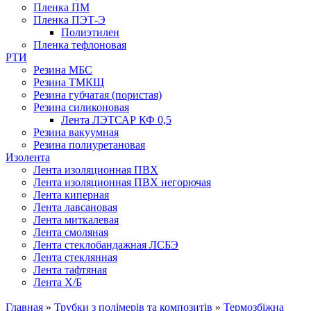
Пленка ПМ
Пленка ПЭТ-Э
Полиэтилен
Пленка тефлоновая
РТИ
Резина МБС
Резина ТМКЩ
Резина губчатая (пористая)
Резина силиконовая
Лента ЛЭТСАР КФ 0,5
Резина вакуумная
Резина полиуретановая
Изолента
Лента изоляционная ПВХ
Лента изоляционная ПВХ негорючая
Лента киперная
Лента лавсановая
Лента миткалевая
Лента смоляная
Лента стеклобандажная ЛСБЭ
Лента стеклянная
Лента тафтяная
Лента Х/Б
Главная
»
Трубки з полімерів та композитів
»
Термозбіжна