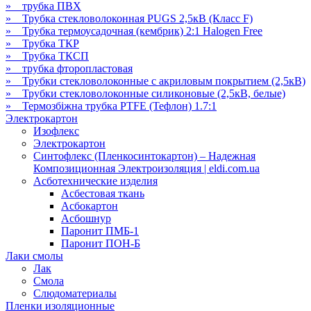
» трубка ПВХ
» Трубка стекловолоконная PUGS 2,5кВ (Класс F)
» Трубка термоусадочная (кембрик) 2:1 Halogen Free
» Трубка ТКР
» Трубка ТКСП
» трубка фторопластовая
» Трубки стекловолоконные с акриловым покрытием (2,5кВ)
» Трубки стекловолоконные силиконовые (2,5кВ, белые)
» Термозбіжна трубка PTFE (Тефлон) 1.7:1
Электрокартон
Изофлекс
Электрокартон
Синтофлекс (Пленкосинтокартон) – Надежная
Композиционная Электроизоляция | eldi.com.ua
Асботехнические изделия
Асбестовая ткань
Асбокартон
Асбошнур
Паронит ПМБ-1
Паронит ПОН-Б
Лаки смолы
Лак
Смола
Слюдоматериалы
Пленки изоляционные