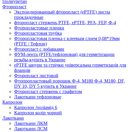
Полиуретан
Фторопласт
Экспондированный фторопласт (ePTFE) листы
прокладочные
фторопласт стержень PTFE, ePTFE, PFA, FEP, Ф-4
Фторопластовые пленки
Фторопластовая трубка
Фторопластовая пленка с клеевым слоем 0,08*19мм
(PTFE / Тефлон)
Фторопласт с добавками
ФУМ-лента (PTFE/тефлоновая) для герметизации
резьбы-купить в Украине
ePTFE шнури та стрічки універсальна герметизація для
фланців
Фторопласт листовой
Фтопропластовый порошок Ф-4, М180 Ф-4, М180, DF,
DY 10, DY 5 купить в Украине
Фторопласт стержень с графитом
Лакоткани тефлоновые
Капролон
Капролон /поліамід 6
Капролон колір чорний
Лакоткани
Лакоткани ЛКМ
Лакоткани ЛСМ